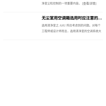
[查看详情]
净室尘粒控制的一项重要内容。
无尘室用空调箱选用时应注意的事项
选用清净室之 AHU 所应考虑到的问题。对每个
工程师或设计师而言，选用清净室的空调系统大
[查看详情]
概是最复杂的问题之一。