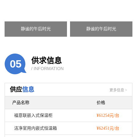
静谧的午后时光
静谧的午后时光
供求信息
05
/ INFORMATION
供应
信息
更多信息 >
产品名称
价格
福意联嵌入式保温柜
¥61254元/台
洁净室用内嵌式恒温箱
¥62451元/台