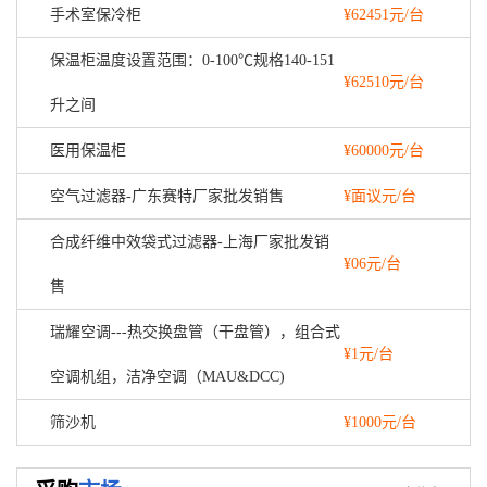
手术室保冷柜
¥62451元/台
保温柜温度设置范围：0-100℃规格140-151
¥62510元/台
升之间
医用保温柜
¥60000元/台
空气过滤器-广东赛特厂家批发销售
¥面议元/台
合成纤维中效袋式过滤器-上海厂家批发销
¥06元/台
售
瑞耀空调---热交换盘管（干盘管），组合式
¥1元/台
空调机组，洁净空调（MAU&DCC)
筛沙机
¥1000元/台